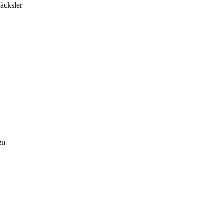
äcksler
en