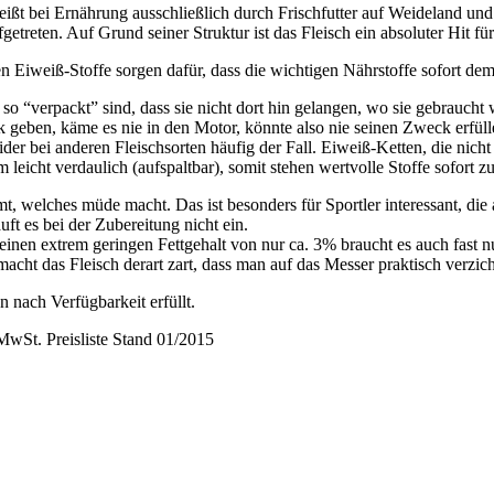
heißt bei Ernährung ausschließlich durch Frischfutter auf Weideland un
etreten. Auf Grund seiner Struktur ist das Fleisch ein absoluter Hit fü
n Eiweiß-Stoffe sorgen dafür, dass die wichtigen Nährstoffe sofort d
so “verpackt” sind, dass sie nicht dort hin gelangen, wo sie gebraucht
geben, käme es nie in den Motor, könnte also nie seinen Zweck erfülle
eider bei anderen Fleischsorten häufig der Fall. Eiweiß-Ketten, die nich
leicht verdaulich (aufspaltbar), somit stehen wertvolle Stoffe sofort z
t, welches müde macht. Das ist besonders für Sportler interessant, di
ft es bei der Zubereitung nicht ein.
nen extrem geringen Fettgehalt von nur ca. 3% braucht es auch fast nu
acht das Fleisch derart zart, dass man auf das Messer praktisch verzic
ach Verfügbarkeit erfüllt.
MwSt. Preisliste Stand 01/2015