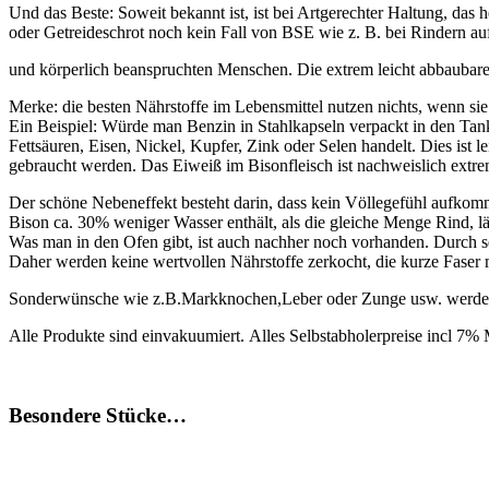
Und das Beste: Soweit bekannt ist, ist bei Artgerechter Haltung, das 
oder Getreideschrot noch kein Fall von BSE wie z. B. bei Rindern aufg
und körperlich beanspruchten Menschen. Die extrem leicht abbaubare
Merke: die besten Nährstoffe im Lebensmittel nutzen nichts, wenn sie 
Ein Beispiel: Würde man Benzin in Stahlkapseln verpackt in den Tank 
Fettsäuren, Eisen, Nickel, Kupfer, Zink oder Selen handelt. Dies ist l
gebraucht werden. Das Eiweiß im Bisonfleisch ist nachweislich extrem 
Der schöne Nebeneffekt besteht darin, dass kein Völlegefühl aufkomm
Bison ca. 30% weniger Wasser enthält, als die gleiche Menge Rind, läu
Was man in den Ofen gibt, ist auch nachher noch vorhanden. Durch sei
Daher werden keine wertvollen Nährstoffe zerkocht, die kurze Faser m
Sonderwünsche wie z.B.Markknochen,Leber oder Zunge usw. werden n
Alle Produkte sind einvakuumiert. Alles Selbstabholerpreise incl 7% 
Besondere Stücke…