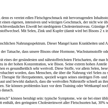
ten, denn es vereint edlen Fleischgeschmack mit hervorragenden Inhaltss
 einen eigenen, intensiven und würzigen Geschmack, der nicht wie übli
leichtverdauliches Eiweiß bei niedrigstem Cholesterinniveau. Günstige
toffwechsel. Mit Selen, Zink und Kupfer (damit wird bei Bisons 2 x im 
menschlichen Nahrungsspektrum. Dieser Mangel kann Krankheiten und Al
der Tatsache, dass unsere Bisons ohne Hormone, Wachstumsstoffe oder
mit eines der gesündesten und nährstoffreichsten Fleischarten, die man b
azu in der hohen Konzentration, wie Bison. Seine extrem hohen Anteile 
n es gesundheitlich sehr wertvoll. Diese Stoffe, vor allem Selen, bese
 beobachtet worden, dass Menschen, die über die Nahrung viel Selen zu s
herapie für Herzpatienten, speziell wegen seines niedrigen Fett- und C
ebaut und bewirkt dadurch, dass die wertvollen Nährstoffe schnell an i
zen. Sie können problemlos kurz vor dem Training oder Wettkampf noc
n danach.
Fleisch” können beruhigt sein: typische Symptome, wie sie bei einer übl
nthält, den geringsten Cholesterinwert aller Fleischsorten hat, 30% w