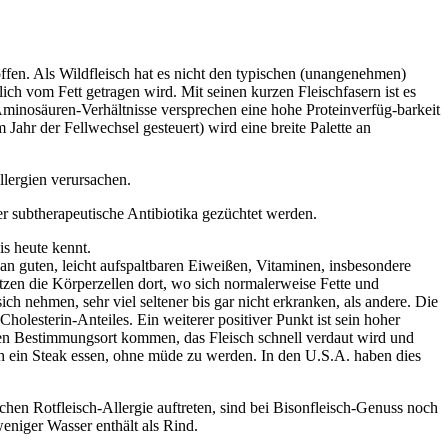
toffen. Als Wildfleisch hat es nicht den typischen (unangenehmen)
ch vom Fett getragen wird. Mit seinen kurzen Fleischfasern ist es
 Aminosäuren-Verhältnisse versprechen eine hohe Proteinverfüg-barkeit
Jahr der Fellwechsel gesteuert) wird eine breite Palette an
lergien verursachen.
 subtherapeutische Antibiotika gezüchtet werden.
is heute kennt.
an guten, leicht aufspaltbaren Eiweißen, Vitaminen, insbesondere
tzen die Körperzellen dort, wo sich normalerweise Fette und
ich nehmen, sehr viel seltener bis gar nicht erkranken, als andere. Die
holesterin-Anteiles. Ein weiterer positiver Punkt ist sein hoher
hren Bestimmungsort kommen, das Fleisch schnell verdaut wird und
h ein Steak essen, ohne müde zu werden. In den U.S.A. haben dies
ichen Rotfleisch-Allergie auftreten, sind bei Bisonfleisch-Genuss noch
eniger Wasser enthält als Rind.