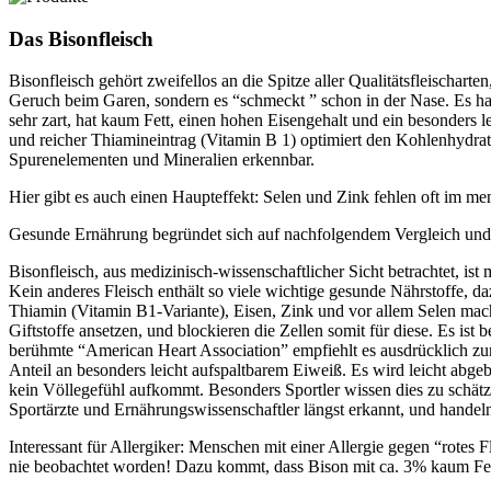
Das Bisonfleisch
Bisonfleisch gehört zweifellos an die Spitze aller Qualitätsfleischar
Geruch beim Garen, sondern es “schmeckt ” schon in der Nase. Es hat
sehr zart, hat kaum Fett, einen hohen Eisengehalt und ein besonders 
und reicher Thiamineintrag (Vitamin B 1) optimiert den Kohlenhydrats
Spurenelementen und Mineralien erkennbar.
Hier gibt es auch einen Haupteffekt: Selen und Zink fehlen oft im 
Gesunde Ernährung begründet sich auf nachfolgendem Vergleich und 
Bisonfleisch, aus medizinisch-wissenschaftlicher Sicht betrachtet, ist 
Kein anderes Fleisch enthält so viele wichtige gesunde Nährstoffe, d
Thiamin (Vitamin B1-Variante), Eisen, Zink und vor allem Selen mache
Giftstoffe ansetzen, und blockieren die Zellen somit für diese. Es ist
berühmte “American Heart Association” empfiehlt es ausdrücklich zur T
Anteil an besonders leicht aufspaltbarem Eiweiß. Es wird leicht abg
kein Völlegefühl aufkommt. Besonders Sportler wissen dies zu schät
Sportärzte und Ernährungswissenschaftler längst erkannt, und handel
Interessant für Allergiker: Menschen mit einer Allergie gegen “rotes 
nie beobachtet worden! Dazu kommt, dass Bison mit ca. 3% kaum Fett e