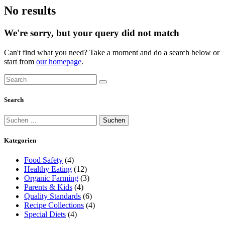
No results
We're sorry, but your query did not match
Can't find what you need? Take a moment and do a search below or
start from
our homepage
.
Search
Suchen
nach:
Kategorien
Food Safety
(4)
Healthy Eating
(12)
Organic Farming
(3)
Parents & Kids
(4)
Quality Standards
(6)
Recipe Collections
(4)
Special Diets
(4)