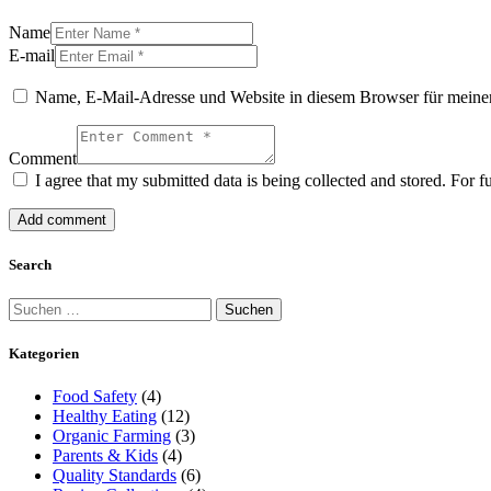
Name
E-mail
Name, E-Mail-Adresse und Website in diesem Browser für meine
Comment
I agree that my submitted data is being collected and stored. For f
Search
Suchen
nach:
Kategorien
Food Safety
(4)
Healthy Eating
(12)
Organic Farming
(3)
Parents & Kids
(4)
Quality Standards
(6)